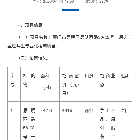
时间：2025/9/1 16:43:59
浏览量：2870
一、项目信息
（一）项目名称：厦门市思明区思明西路58-62号一层之三
主理共生专业化招商项目。
（二）招商信息：
序
标的
面积
招商底
用途
招商业
租期
号
物
价（元/
态
（㎡）
月）
1
思明
44.16
4416
商业
手工艺
2年
西路
品、原
58-62
创服
号一
装、二