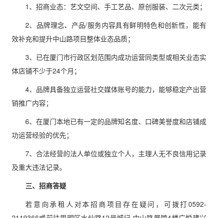
1、招商业态：艺文空间、手工艺品、原创服装、二次元类；
2、品牌理念、产品/服务内容具有鲜明特色和创新性，能有
效补充和提升中山路项目整体业态品质；
3、已在厦门市行政区划范围内成功运营同类型或相关业态实
体店铺不少于24个月；
4、品牌具备独立运营社交媒体账号的能力，能够稳定产出营
销推广内容；
6、在厦门本地已有一定的品牌知名度、口碑美誉度和店铺成
功运营经验的优先；
7、合法经营的法人单位或独立个人，主理人无不良信用记录
及重大违法记录。
三、招商答疑
若意向承租人对本招商项目存在疑问，可拨打0592-
2119366或前往思明区水仙路12号城记·中山路展馆4楼广悦建兴