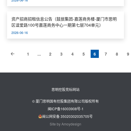
2026-06-16
面）
资产招商招租信息公告（鼓旅集团-嘉莲商务楼-厦门市思明
区谊爱路100号嘉莲商务中心一期第七层704单元）
2026-06-16
1
...
2
3
4
5
6
7
8
9
思明控股竞标网站
© 厦门思明国有控股集团有限公司版权所有
闽ICP备16003908号-1
闽公网安备 35020302035705号
Site by Amoydesign