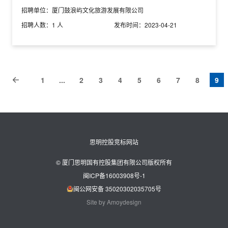
招聘单位：
厦门鼓浪屿文化旅游发展有限公司
招聘人数：
1 人
发布时间：
2023-04-21
1
...
2
3
4
5
6
7
8
9
思明控股竞标网站
© 厦门思明国有控股集团有限公司版权所有
闽ICP备16003908号-1
闽公网安备 35020302035705号
Site by Amoydesign